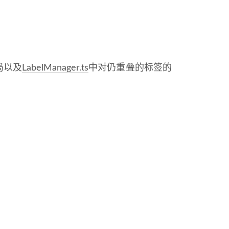
局以及
LabelManager.ts
中对仍重叠的标签的