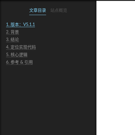
文章目录
站点概览
1.
版本：V5.1.1
2.
背景
3.
结论
4.
定位实现代码
5.
核心逻辑
6.
参考 & 引用