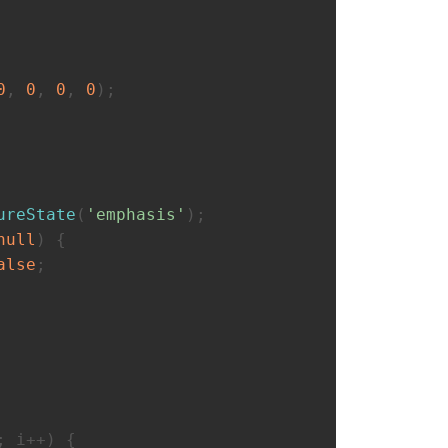
0
, 
0
, 
0
, 
0
);
ureState
(
'emphasis'
);
null
) {
alse
;
; i++) {