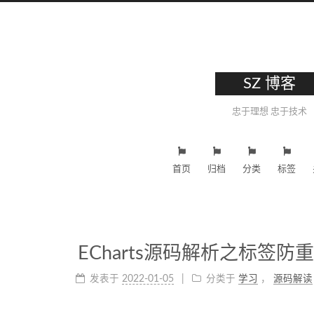
SZ 博客
忠于理想 忠于技术
首页
归档
分类
标签
ECharts源码解析之标签防重(aut
发表于
2022-01-05
分类于
学习
，
源码解读