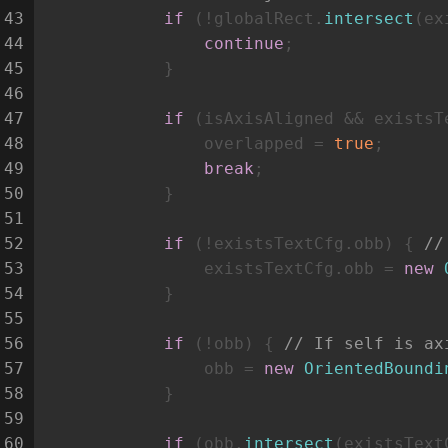
43
if
 (!globalRect.
intersect
(ex
44
continue
;
45
            }
46
47
if
 (isAxisAligned && existsT
48
                overlapped = 
true
;
49
break
;
50
            }
51
52
if
 (!existsTextCfg.
obb
) { 
//
53
                existsTextCfg.
obb
 = 
new
54
            }
55
56
if
 (!obb) { 
// If self is ax
57
                obb = 
new
OrientedBoundi
58
            }
59
60
if
 (obb.
intersect
(existsText