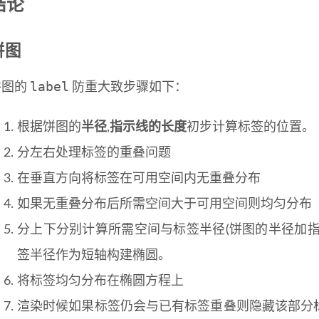
结论
饼图
label
饼图的
防重大致步骤如下：
根据饼图的
半径
,
指示线的长度
初步计算标签的位置。
分左右处理标签的重叠问题
在垂直方向将标签在可用空间内无重叠分布
如果无重叠分布后所需空间大于可用空间则均匀分布
分上下分别计算所需空间与标签半径(饼图的半径加
签半径作为短轴构建椭圆。
将标签均匀分布在椭圆方程上
渲染时候如果标签仍会与已有标签重叠则隐藏该部分