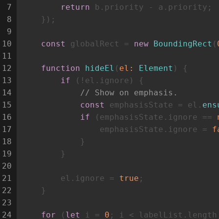
7
return
 b.
priority
 - a.
priority
;
8
    });
9
10
const
 globalRect = 
new
BoundingRect
(
11
12
function
hideEl
(
el
: 
Element
) {
13
if
 (!el.
ignore
) {
14
// Show on emphasis.
15
const
 emphasisState = el.
ens
16
if
 (emphasisState.
ignore
 == 
17
                emphasisState.
ignore
 = 
f
18
            }
19
        }
20
21
        el.
ignore
 = 
true
;
22
    }
23
24
for
 (
let
 i = 
0
; i < labelList.
length