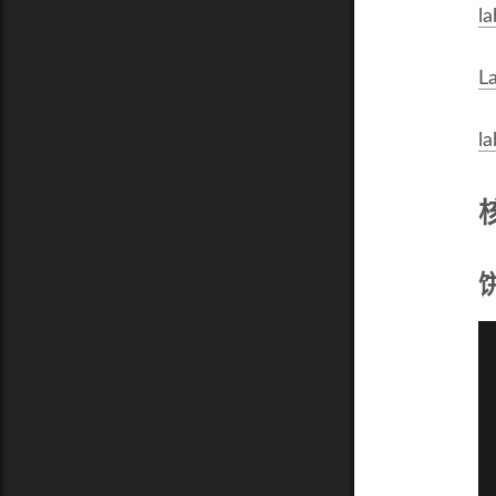
la
L
l