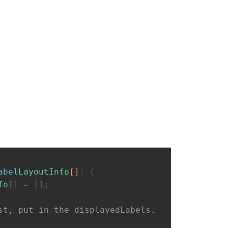
abelLayoutInfo
[]
) {
fo
[] = [];
st, put in the displayedLabels.