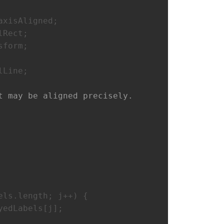
axisAligned
;
lRect
;
sform
;
lLine
;
t may be aligned precisely.
els.
length
; j++) {
yedLabels[j];