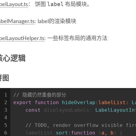
label
belLayout.ts
： 饼图
布局模块。
abelManager.ts
: label的渲染模块
abelLayoutHelper.ts
: 一些标签布局的通用方法
核心逻辑
饼图
1
// 隐藏仍然重叠的部分
2
export
function
hideOverlap
(
labelList
: 
L
3
const
displayedLabels
: 
LabelLayoutIn
4
5
// TODO, render overflow visible fir
6
    labelList.
sort
(
function
 (
a, b
) {